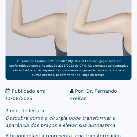
Dr. Fernando Freitas CRM 165046 / RQE 86753 Esta divulgação está em
conformidade com a Resolução 2336/2023 do CFM. Os exemplos apresentados
são individuais, não representam promessa ou garantia de resultados para
outras pessoas, podem variar ao longo do tempo.
Publicado em:
Por:
Dr. Fernando
10/08/2025
Freitas
3 min. de leitura
Descubra como a cirurgia pode transformar a
aparência dos braços e elevar sua autoestima
A
braquioplastia
representa uma transformação