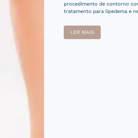
excesso de pele da face intern
principalmente para homens q
LER MAIS