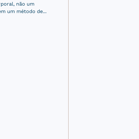
a da coxa. É indicada
ue perderam muito...