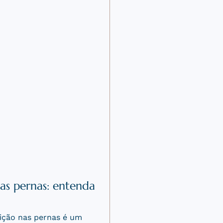
 lifting de coxa em
a masculina remove o