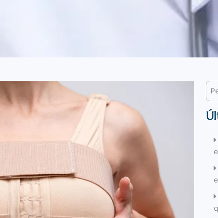
Úl
e
q