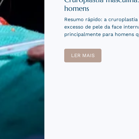
quando é seguro opera
Em poucas palavras: a cirurgia
Ozempic depende de duas cois
plano anestésico específico. N
LER MAIS