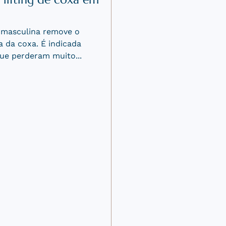
r
 plástica depois do
as: peso estável e um
a minha...