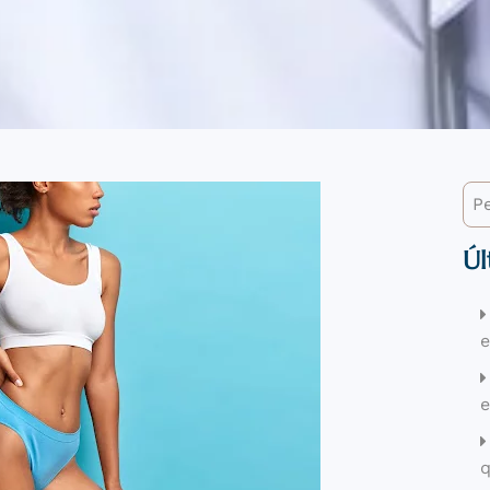
Úl
e
q