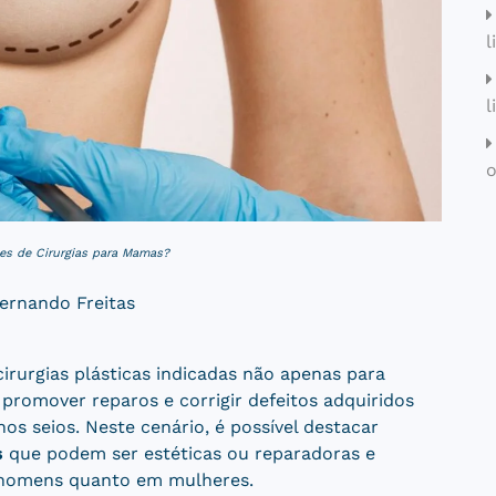
l
l
o
es de Cirurgias para Mamas?
Fernando Freitas
cirurgias plásticas indicadas não apenas para
promover reparos e corrigir defeitos adquiridos
nos seios. Neste cenário, é possível destacar
s
que podem ser estéticas ou reparadoras e
m homens quanto em mulheres.