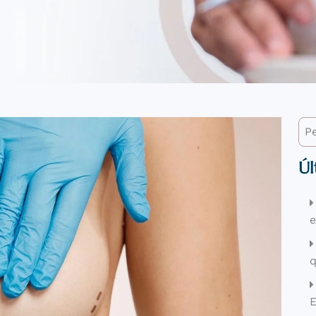
Úl
q
E